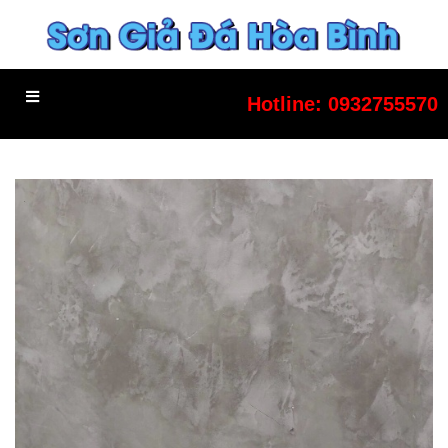
Hotline:
0932755570