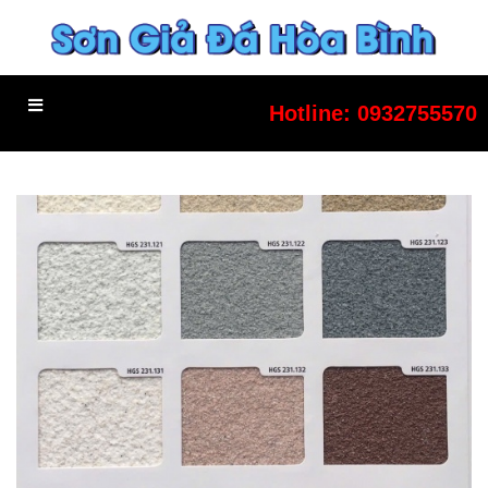
Hotline:
0932755570