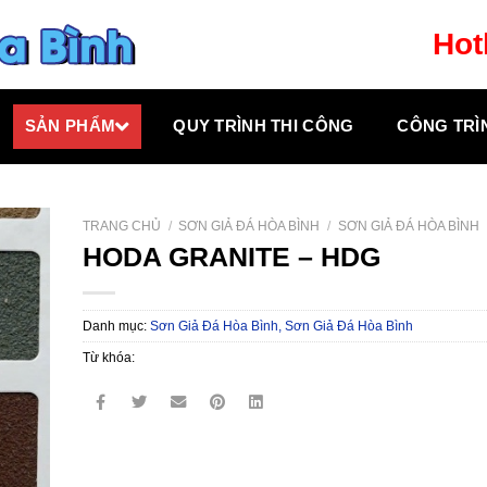
Hot
SẢN PHẨM
QUY TRÌNH THI CÔNG
CÔNG TRÌ
TRANG CHỦ
/
SƠN GIẢ ĐÁ HÒA BÌNH
/
SƠN GIẢ ĐÁ HÒA BÌNH
HODA GRANITE – HDG
Danh mục:
Sơn Giả Đá Hòa Bình,
Sơn Giả Đá Hòa Bình
Từ khóa: