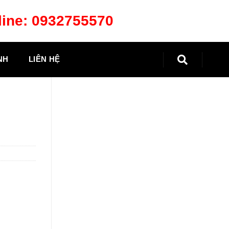
line:
0932755570
NH
LIÊN HỆ