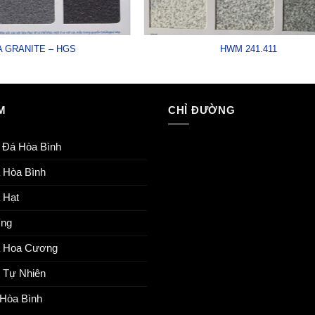
 GRANITE – HGS
HWM 241.411
M
CHỈ ĐƯỜNG
 Đá Hòa Bình
 Hòa Bình
 Hạt
Ứng
á Hoa Cương
 Tự Nhiên
Hòa Bình